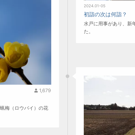
2024.01-05
初詣の次は何詣？
水戸に用事があり、新
た。
1,679
蝋梅（ロウバイ）の花