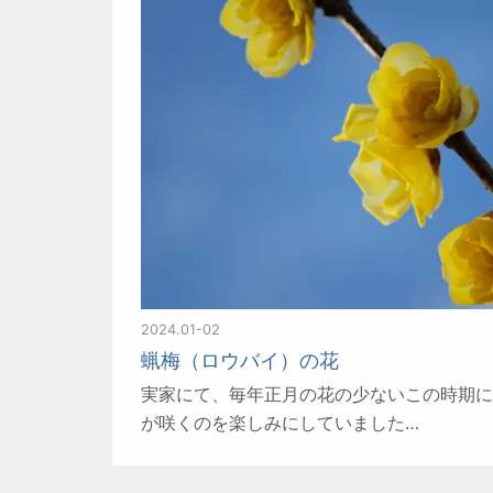
2024.01-02
蝋梅（ロウバイ）の花
実家にて、毎年正月の花の少ないこの時期に
が咲くのを楽しみにしていました…