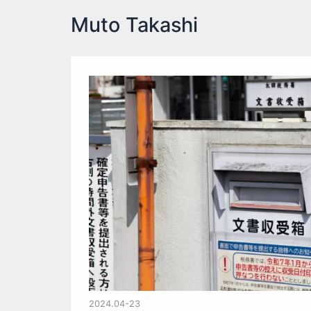
内
Muto Takashi
容
を
ス
キ
ッ
プ
2024.04-23