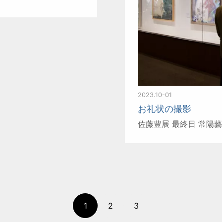
2023.10-01
お礼状の撮影
佐藤豊展 最終日 常陽
1
2
3