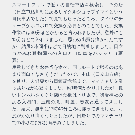
スマートフォンで近くの自転車店を検索し、その店
（日立市鮎川町にあるサイクルショップイマイという
自転車店でした）で見てもらったところ、タイヤのチ
ューブがボロボロで交換が必要とのことでした。交換
作業には30分ほどかかると言われましたが、意外にも
15分ほどで終わりました。思わぬ出費は痛かったです
が、結局3時間半ほどで目的地に到着しました。日立
市かみね動物園への入口と自転車をパシャリ（写
真）。
用意してきたお弁当を食べ、同じルートで帰るのはあ
まり面白くなさそうだったので、本山（日立山方線）
を通り、大煙突から日鉱記念館まで、ママチャリを引
っ張りながら登りました。約1時間かかりましたが、長
いトンネルをくぐり抜けた後は下り坂で、御岩神社の
ある入四間、玉簾の滝、町屋、春友と通ってきまし
た。結局、無事に17時40分ごろに帰ってきました。お
尻がかなり痛くなりましたが、日帰りでのママチャリ
での小さな挑戦は無事終了しました。