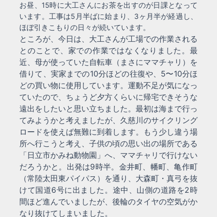
お昼、15時に大工さんにお茶を出すのが日課となって
います。工事は5月半ばに始まり、3ヶ月半が経過し、
ほぼ引きこもりの日々が続いています。
ところが、今日は、大工さんが工場での作業される
とのことで、家での作業ではなくなりました。最
近、母が使っていた自転車（まさにママチャリ）を
借りて、実家までの10分ほどの往復や、5〜10分ほ
どの買い物に使用しています。運動不足が気になっ
ていたので、ちょうど夕方くらいに帰宅できそうな
遠出をしたいと思い立ちました。最初は海まで行っ
てみようかと考えましたが、久慈川のサイクリング
ロードを使えば無難に到着します。もう少し違う場
所へ行こうと考え、子供の頃の思い出の場所である
「日立市かみね動物園」へ、ママチャリで行けない
だろうかと。出発は9時半。金井町、幡町、亀作町
（常陸太田東パイパス）を通り、大森町・真弓を抜
けて国道6号に出ました。途中、山側の道路を2時
間ほど進んでいましたが、後輪のタイヤの空気がか
なり抜けてしまいました。