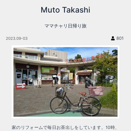
内
Muto Takashi
容
を
ス
ママチャリ日帰り旅
キ
ッ
801
2023.09-03
プ
家のリフォームで毎日お茶出しをしています。10時、