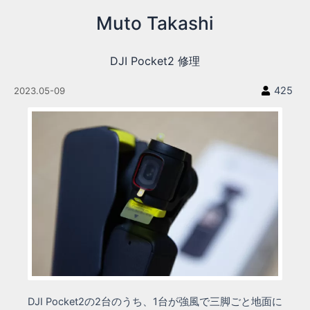
内
Muto Takashi
容
を
ス
DJI Pocket2 修理
キ
ッ
425
2023.05-09
プ
DJI Pocket2の2台のうち、1台が強風で三脚ごと地面に